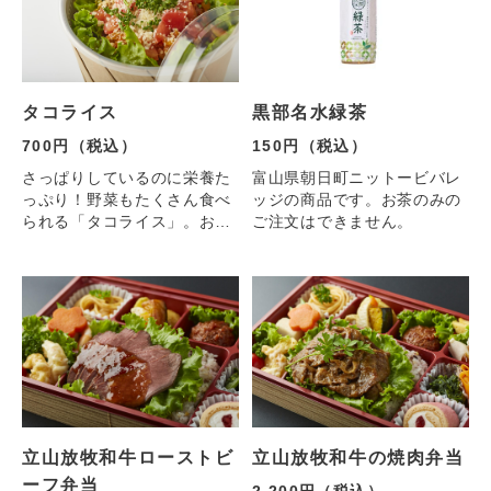
し、
素材の旨味を引き出していま
す。
揚げ済みなので
タコライス
黒部名水緑茶
温めるだけで簡単にお召し上
がりいただけます。
700円（税込）
150円（税込）
さっぱりしているのに栄養た
富山県朝日町ニットービバレ
内容量：500g
っぷり！野菜もたくさん食べ
ッジの商品です。お茶のみの
保存方法：冷凍（-18℃以
られる「タコライス」。お子
ご注文はできません。
下）
さんにもオススメです。
発送方法：冷凍便
写真の容器とは異なります。
立山放牧和牛ローストビ
立山放牧和牛の焼肉弁当
ーフ弁当
2,200円（税込）