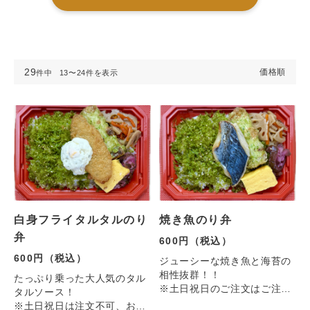
29
価格順
件中
13〜24
件を表示
白身フライタルタルのり
焼き魚のり弁
弁
600円（税込）
600円（税込）
ジューシーな焼き魚と海苔の
相性抜群！！
たっぷり乗った大人気のタル
※土日祝日のご注文はご注文
タルソース！
は承っておりません。
※土日祝日は注文不可、お米