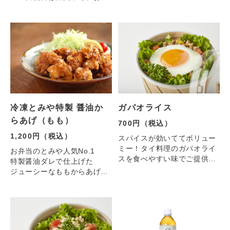
は雑穀米です
冷凍とみや特製 醤油か
ガパオライス
らあげ（もも）
700円（税込）
1,200円（税込）
スパイスが効いててボリュー
ミー！タイ料理のガパオライ
お弁当のとみや人気No.1
スを食べやすい味でご提供し
特製醤油ダレで仕上げた
ます！
ジューシーなももからあげで
容器は写真とは異なります。
す。
揚げ油には体にやさしい米油
を使用。
さらにDENBAFLYERを使用