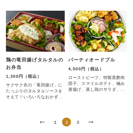
らにそそります
鶏の竜田揚げタルタルの
パーティオードブル
お弁当
4,500円（税込）
1,300円（税込）
ローストビーフ、特製黒酢肉
団子、スマイルポテト、極み
サクサク衣の「竜田揚げ」に
唐揚げ、蒸し鶏のサラダ、エ
たっぷりのタルタルソースを
ビフリッターと根菜のアンチ
そえて！いろいろなおかずも
ョビ和え
楽しめます
1
2
3