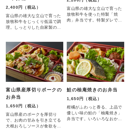
2,400円（税込）
富山県の雄大な立山で育った
放牧和牛を使った特製「焼
富山県の雄大な立山で育った
肉」弁当です。特製ダレでご
放牧和牛をじっくり低温で調
はんがすすみます
理。しっとりした自家製のロ
ーストビーフは絶品です！
富山県産厚切りポークの
鮭の柚庵焼きのお弁当
お弁当
1,650円（税込）
1,650円（税込）
柑橘がふわっと香る、上品で
優しい味の鮭の「柚庵焼き」
富山県産のポークを厚切り
弁当です。いろいろなおかず
で、お肉の甘みを引き立てる
も楽しめます
大根おろしソースが食欲をさ