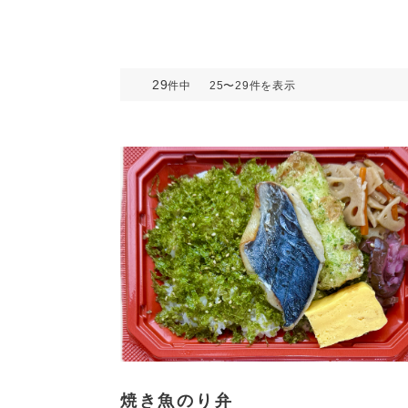
29
件中
25〜29
件を表示
焼き魚のり弁