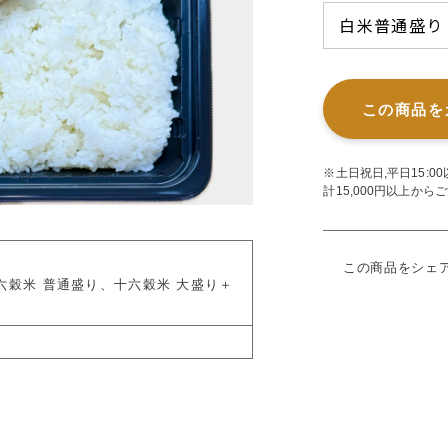
この商品を
※土日祝日,平日15:
計15,000円以上か
この商品をシェ
十六穀米 普通盛り、十六穀米 大盛り＋