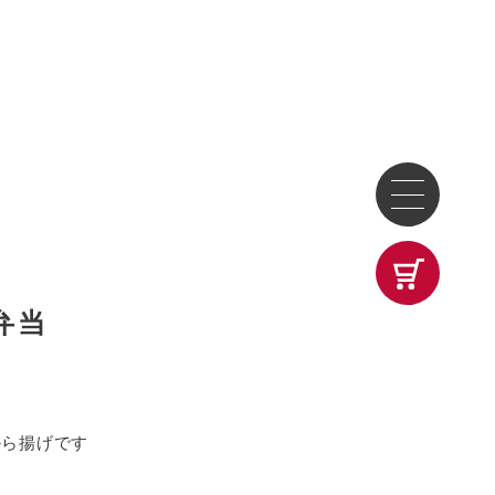
弁当
）
から揚げです