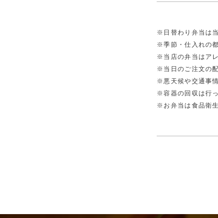
※日替わり弁当は
※季節・仕入れの
※当店の弁当はア
※当日のご注文の
※悪天候や交通事
※容器の回収は行
※お弁当は食品衛